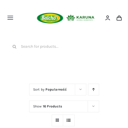
Przejdź
do
zawartości
Toggle
Navigation
HOME
Szukaj
NASZE PRODUKTY
O NAS
Sort by
Popularność
KONTAKT
Show
16 Products
SKLEP