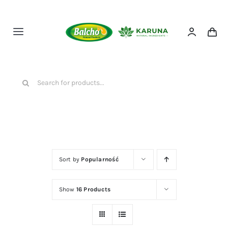
Przejdź
do
zawartości
Toggle
Navigation
HOME
Szukaj
NASZE PRODUKTY
O NAS
Sort by
Popularność
KONTAKT
Show
16 Products
SKLEP