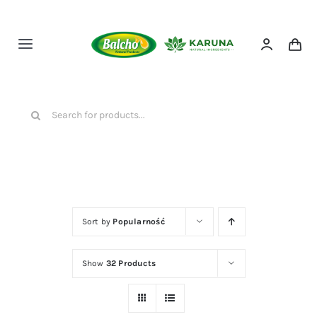
Przejdź
do
zawartości
Toggle
Navigation
HOME
Szukaj
NASZE PRODUKTY
O NAS
Sort by
Popularność
KONTAKT
Show
32 Products
SKLEP