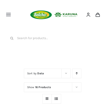
Przejdź
do
zawartości
Toggle
Navigation
HOME
Szukaj
NASZE PRODUKTY
O NAS
Sort by
Data
KONTAKT
Show
16 Products
SKLEP