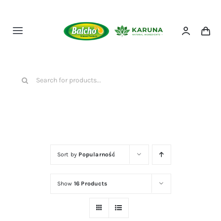
Przejdź
do
zawartości
Toggle
Navigation
HOME
Szukaj
NASZE PRODUKTY
O NAS
Sort by
Popularność
KONTAKT
Show
16 Products
SKLEP