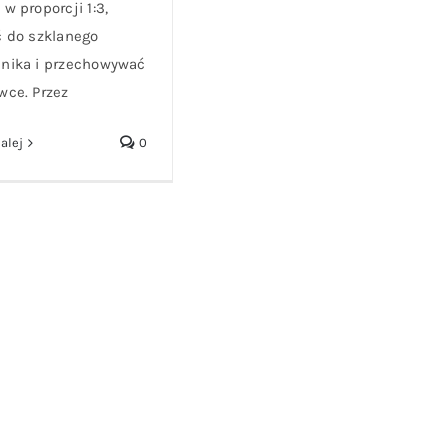
w proporcji 1:3,
ć do szklanego
nika i przechowywać
wce. Przez
alej
0