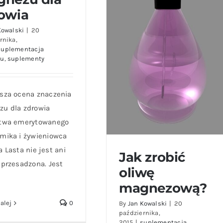
owia
Kowalski
|
20
rnika,
suplementacja
zu
,
suplementy
sza ocena znaczenia
u dla zdrowia
stwa emerytowanego
mika i żywieniowca
a Lasta nie jest ani
Jak zrobić
 przesadzona. Jest
oliwę
magnezową?
alej
0
By
Jan Kowalski
|
20
października,
2015
|
suplementacja