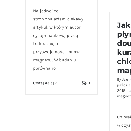
Na jednej ze
stron znalazłam ciekawy
Jak
artykuł, w którym autor
pły
cytuje naukową pracą
dou
traktującą o
kur
przyswajalności jonów
chl
magnezu. W badaniu
porównano
ma
By
Jan 
Czytaj dalej
0
paździe
2015
|
magne
Chlore
w czys