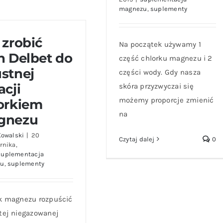
Jak zrobić oliwę
magnezu
,
suplementy
magnezową?
 zrobić
Na początek używamy 1
n Delbet do
część chlorku magnezu i 2
stnej
części wody. Gdy nasza
acji
skóra przyzwyczai się
możemy proporcje zmienić
orkiem
na
gnezu
Kowalski
|
20
Czytaj dalej
0
rnika,
suplementacja
zu
,
suplementy
k magnezu rozpuścić
tej niegazowanej