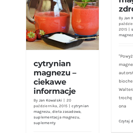
zdr
By
Jan 
paździe
2015
|
magne
"Powyż
cytrynian
magnez
magnezu –
autor
ciekawe
bioche
informacje
Walter
cytrynian magnezu –
trochę
ciekawe informacje
By
Jan Kowalski
|
20
ona
października, 2015
|
cytrynian
magnezu
,
dieta zasadowa
,
suplementacja magnezu
,
Czytaj d
suplementy