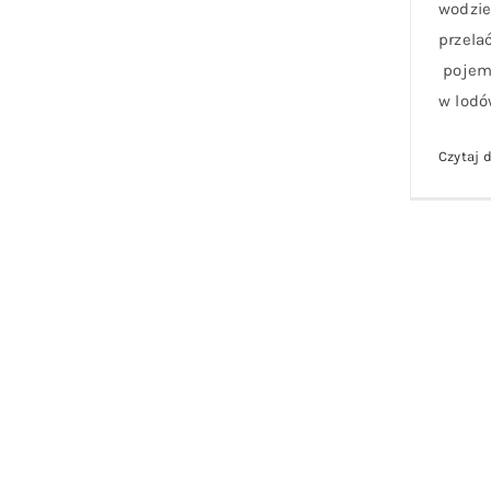
wodzie 
przela
pojem
w lodó
Czytaj d