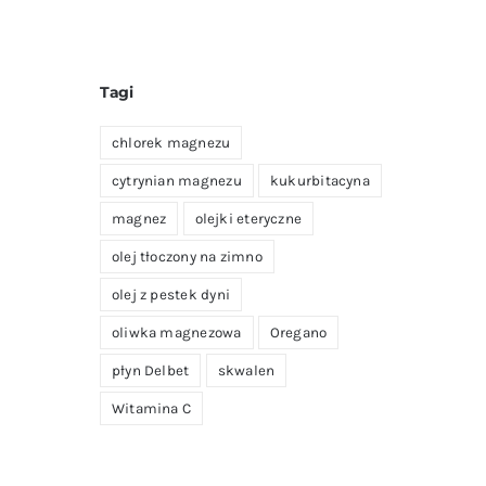
Tagi
chlorek magnezu
cytrynian magnezu
kukurbitacyna
magnez
olejki eteryczne
olej tłoczony na zimno
olej z pestek dyni
oliwka magnezowa
Oregano
płyn Delbet
skwalen
Witamina C